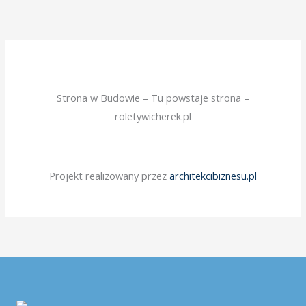
Przejdź
do
treści
Strona w Budowie – Tu powstaje strona –
roletywicherek.pl
Projekt realizowany przez
architekcibiznesu.pl