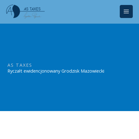
Przejdź
do
treści
AS TAXES
Ryczałt ewidencjonowany Grodzisk Mazowiecki