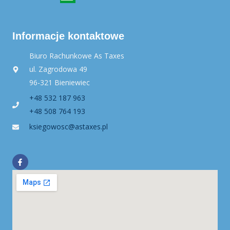
Informacje kontaktowe
Biuro Rachunkowe As Taxes
ul. Zagrodowa 49
96-321 Bieniewiec
+48 532 187 963
+48 508 764 193
ksiegowosc@astaxes.pl
F
a
c
e
b
o
o
k
-
f