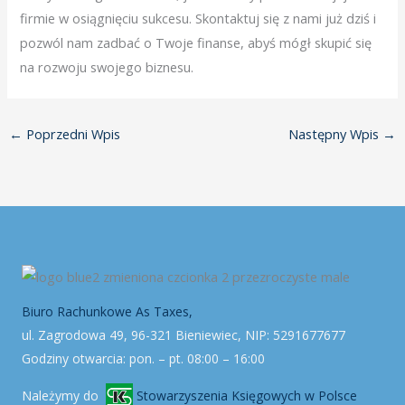
firmie w osiągnięciu sukcesu. Skontaktuj się z nami już dziś i
pozwól nam zadbać o Twoje finanse, abyś mógł skupić się
na rozwoju swojego biznesu.
←
Poprzedni Wpis
Następny Wpis
→
Biuro Rachunkowe As Taxes,
ul. Zagrodowa 49, 96-321 Bieniewiec, NIP: 5291677677
Godziny otwarcia: pon. – pt. 08:00 – 16:00
Należymy do
Stowarzyszenia Księgowych w Polsce